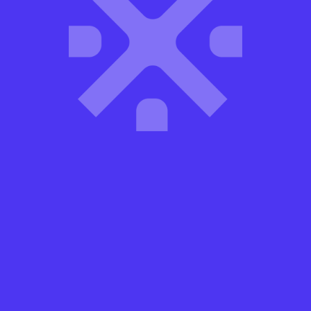
Adre
Kole
Masl
Sarı